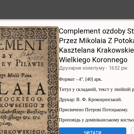
Complement ozdoby Sta
Przez Mikolaia Z Poto
Kasztelana Krakowski
Wielkiego Koronnego
Друкарня колегіуму -
1652
рік
Формат - 4°. [40] арк.
Титул у складаній, текст у лінійній 
Друкар: В. Ф. Крокоцинський.
Присвячено Петрові Потоцькому.
Проповідь у домініканському костьо
ЧИТАТИ