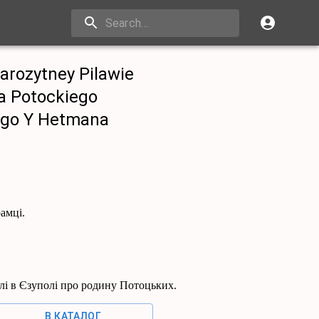
rozytney Pilawie
ka Potockiego
ego Y Hetmana
рамці.
лі в Єзуполі про родину Потоцьких.
В КАТАЛОГ